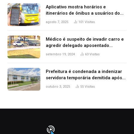
Aplicativo mostra horários e
itinerários de ônibus a usuários do
transporte público de Palmas; confira
agosto 7, 2025
101
Visitas
Médico é suspeito de invadir carro e
agredir delegado aposentado
durante confusão no trânsito
setembro 19, 2024
63
Visitas
Prefeitura é condenada a indenizar
servidora temporária demitida após
nascimento da filha
outubro 3, 2025
55
Visitas