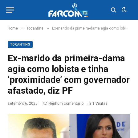
»
»
Home
Tocantins
Ex-marido da primeira-dama agia como lobista e tinha ‘proximidade’ com governador afastado, diz PF
TOCANTINS
Ex-marido da primeira-dama
agia como lobista e tinha
‘proximidade’ com governador
afastado, diz PF
setembro 6, 2025
Nenhum comentário
1
Visitas