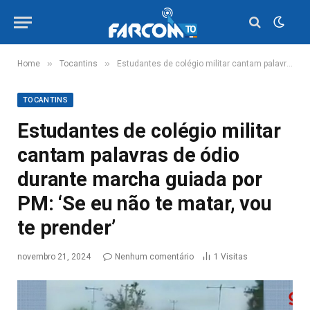
»
»
Home
Tocantins
Estudantes de colégio militar cantam palavras de ódio durante marcha guiada por PM: ‘Se eu não te matar, vou te prender’
TOCANTINS
Estudantes de colégio militar
cantam palavras de ódio
durante marcha guiada por
PM: ‘Se eu não te matar, vou
te prender’
novembro 21, 2024
Nenhum comentário
1
Visitas