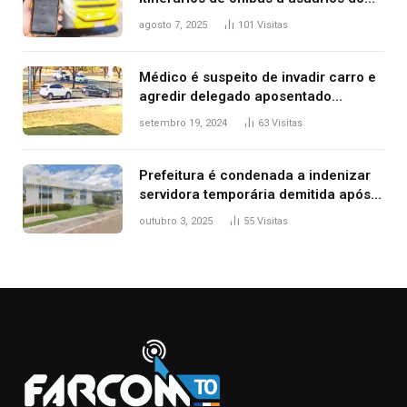
transporte público de Palmas; confira
agosto 7, 2025
101
Visitas
Médico é suspeito de invadir carro e
agredir delegado aposentado
durante confusão no trânsito
setembro 19, 2024
63
Visitas
Prefeitura é condenada a indenizar
servidora temporária demitida após
nascimento da filha
outubro 3, 2025
55
Visitas