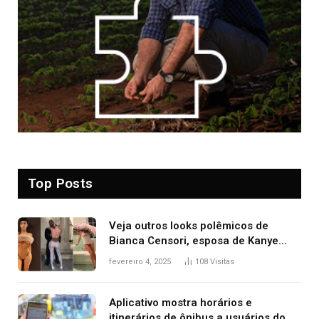
Top Posts
Veja outros looks polêmicos de
Bianca Censori, esposa de Kanye
West que apareceu nua no Grammy
fevereiro 4, 2025
108
Visitas
2025
Aplicativo mostra horários e
itinerários de ônibus a usuários do