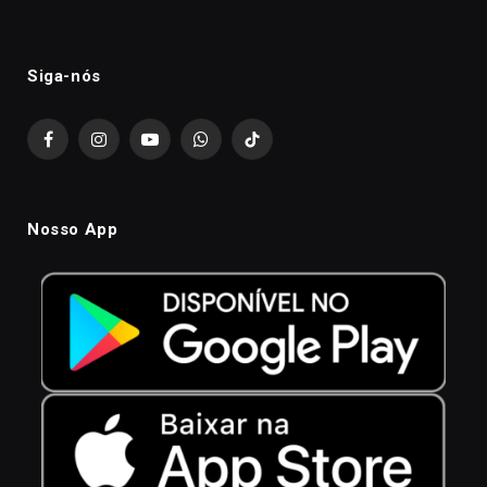
Siga-nós
Facebook
Instagram
YouTube
WhatsApp
TikTok
Nosso App