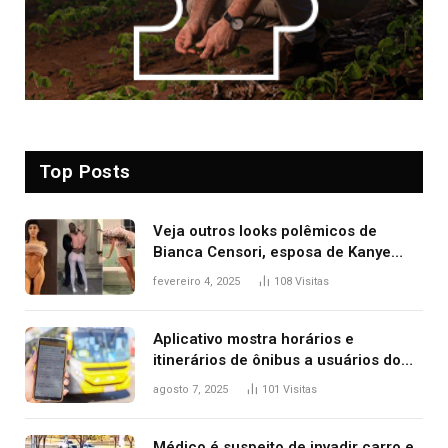
Top Posts
Veja outros looks polêmicos de
Bianca Censori, esposa de Kanye
West que apareceu nua no Grammy
fevereiro 4, 2025
108
Visitas
2025
Aplicativo mostra horários e
itinerários de ônibus a usuários do
transporte público de Palmas; confira
agosto 7, 2025
101
Visitas
Médico é suspeito de invadir carro e