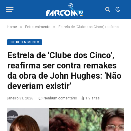
»
»
Home
Entretenimento
Estrela de ‘Clube dos Cinco’, reafirma ser contra remakes da obra de John Hughes: ‘Não deveriam existir’
ENTRETENIMENTO
Estrela de ‘Clube dos Cinco’,
reafirma ser contra remakes
da obra de John Hughes: ‘Não
deveriam existir’
janeiro 31, 2026
Nenhum comentário
1
Visitas