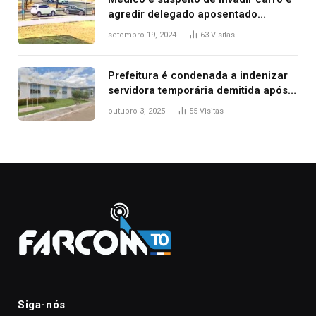
agredir delegado aposentado
durante confusão no trânsito
setembro 19, 2024
63
Visitas
Prefeitura é condenada a indenizar
servidora temporária demitida após
nascimento da filha
outubro 3, 2025
55
Visitas
Siga-nós