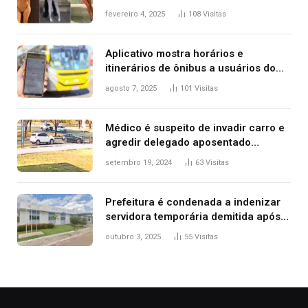
West que apareceu nua no Grammy
fevereiro 4, 2025
108
Visitas
2025
Aplicativo mostra horários e
itinerários de ônibus a usuários do
transporte público de Palmas; confira
agosto 7, 2025
101
Visitas
Médico é suspeito de invadir carro e
agredir delegado aposentado
durante confusão no trânsito
setembro 19, 2024
63
Visitas
Prefeitura é condenada a indenizar
servidora temporária demitida após
nascimento da filha
outubro 3, 2025
55
Visitas