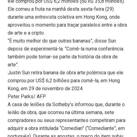
ele comprou por US$ 6,2 milhões (ou R$ 35,8 milhões).
Ele comeu a fruta na manhã desta sexta-feira (29)
durante uma entrevista coletiva em Hong Kong, onde
aproveitou o momento para traçar paralelos entre a obra
de arte e a cripto.
“É muito melhor do que outras bananas”, disse Sun
depois de experimentá-la. “Comê-la numa conferência
também pode tornar-se parte da história da obra de
arte”.
Justin Sun retira banana de obra arte polêmica que ele
comprou por US$ 6,2 bilhões para comê-la, em Hong
Kong, em 29 de novembro de 2024.
Peter Parks/ AFP
A casa de leilões da Sotheby’s informou que, durante o
leilão da obra, que ocorreu na última semana, sete
compradores ou seus representantes competiram para
adquirir a obra intitulada “Comedian” (“Comediante”, em
português). Durante as apostas, o preço do item subiu