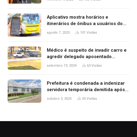
2025
Aplicativo mostra horários e
itinerários de ônibus a usuários do
transporte público de Palmas; confira
agosto 7, 2025
101
Visitas
Médico é suspeito de invadir carro e
agredir delegado aposentado
durante confusão no trânsito
setembro 19, 2024
63
Visitas
Prefeitura é condenada a indenizar
servidora temporária demitida após
nascimento da filha
outubro 3, 2025
55
Visitas