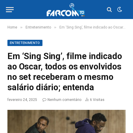
»
»
Home
Entretenimento
Em ‘Sing Sing’, filme indicado ao Oscar, todos os envolvidos no set receberam o mesmo salário diário; entenda
ENTRETENIMENTO
Em ‘Sing Sing’, filme indicado
ao Oscar, todos os envolvidos
no set receberam o mesmo
salário diário; entenda
fevereiro 24, 2025
Nenhum comentário
6
Visitas