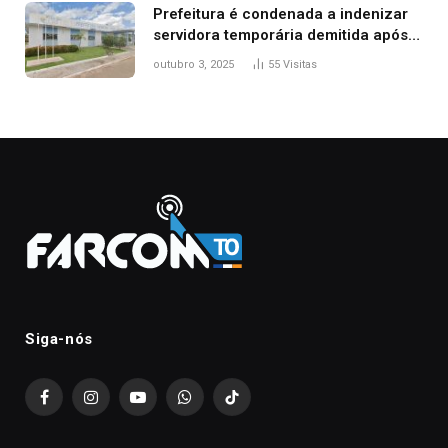
Prefeitura é condenada a indenizar
servidora temporária demitida após
nascimento da filha
outubro 3, 2025
55
Visitas
Siga-nós
Facebook
Instagram
YouTube
WhatsApp
TikTok