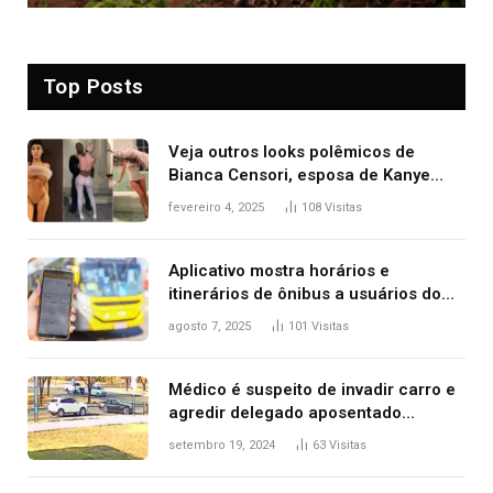
Top Posts
Veja outros looks polêmicos de
Bianca Censori, esposa de Kanye
West que apareceu nua no Grammy
fevereiro 4, 2025
108
Visitas
2025
Aplicativo mostra horários e
itinerários de ônibus a usuários do
transporte público de Palmas; confira
agosto 7, 2025
101
Visitas
Médico é suspeito de invadir carro e
agredir delegado aposentado
durante confusão no trânsito
setembro 19, 2024
63
Visitas