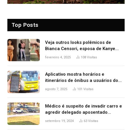
Top Posts
Veja outros looks polêmicos de
Bianca Censori, esposa de Kanye
West que apareceu nua no Grammy
fevereiro 4, 2025
108
Visitas
2025
Aplicativo mostra horários e
itinerários de ônibus a usuários do
transporte público de Palmas; confira
agosto 7, 2025
101
Visitas
Médico é suspeito de invadir carro e
agredir delegado aposentado
durante confusão no trânsito
setembro 19, 2024
63
Visitas