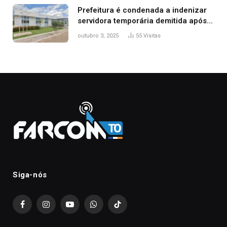
Prefeitura é condenada a indenizar
servidora temporária demitida após
nascimento da filha
outubro 3, 2025
55
Visitas
Siga-nós
Facebook
Instagram
YouTube
WhatsApp
TikTok