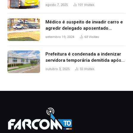
transporte público de Palmas; confira
agosto 7, 2025
101
Visitas
Médico é suspeito de invadir carro e
agredir delegado aposentado
durante confusão no trânsito
setembro 19, 2024
63
Visitas
Prefeitura é condenada a indenizar
servidora temporária demitida após
nascimento da filha
outubro 3, 2025
55
Visitas