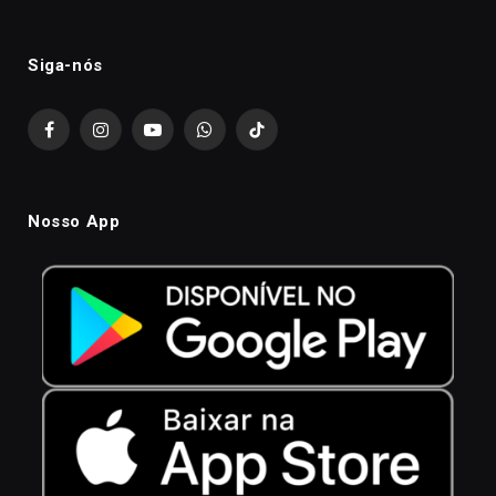
Siga-nós
Facebook
Instagram
YouTube
WhatsApp
TikTok
Nosso App