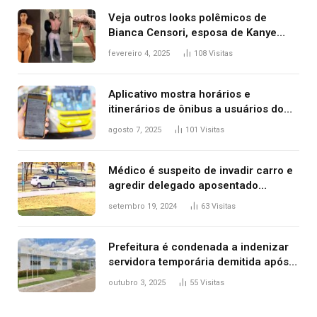
Veja outros looks polêmicos de
Bianca Censori, esposa de Kanye
West que apareceu nua no Grammy
fevereiro 4, 2025
108
Visitas
2025
Aplicativo mostra horários e
itinerários de ônibus a usuários do
transporte público de Palmas; confira
agosto 7, 2025
101
Visitas
Médico é suspeito de invadir carro e
agredir delegado aposentado
durante confusão no trânsito
setembro 19, 2024
63
Visitas
Prefeitura é condenada a indenizar
servidora temporária demitida após
nascimento da filha
outubro 3, 2025
55
Visitas