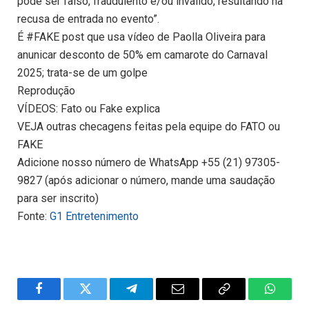
pode ser falso, fraudulento e/ou inválido, resultando na
recusa de entrada no evento”.
É #FAKE post que usa vídeo de Paolla Oliveira para
anunicar desconto de 50% em camarote do Carnaval
2025; trata-se de um golpe
Reprodução
VÍDEOS: Fato ou Fake explica
VEJA outras checagens feitas pela equipe do FATO ou
FAKE
Adicione nosso número de WhatsApp +55 (21) 97305-
9827 (após adicionar o número, mande uma saudação
para ser inscrito)
Fonte:
G1 Entretenimento
Facebook
Twitter
Telegram
Email
Copy
WhatsA