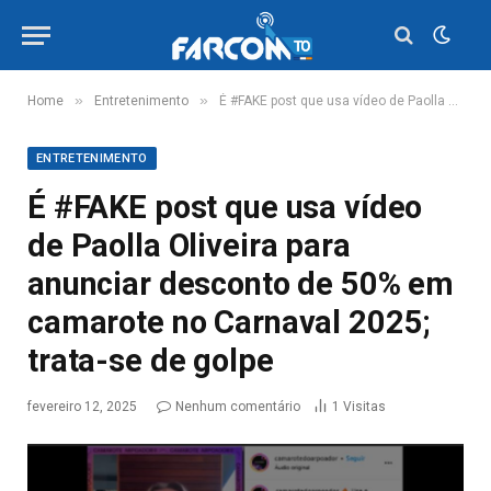
»
»
Home
Entretenimento
É #FAKE post que usa vídeo de Paolla Oliveira para anunciar desconto de 50% em camarote no Carnaval 2025; trata-se de golpe
ENTRETENIMENTO
É #FAKE post que usa vídeo
de Paolla Oliveira para
anunciar desconto de 50% em
camarote no Carnaval 2025;
trata-se de golpe
fevereiro 12, 2025
Nenhum comentário
1
Visitas