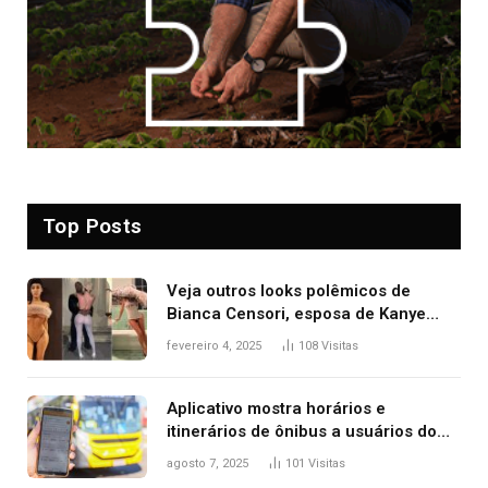
Top Posts
Veja outros looks polêmicos de
Bianca Censori, esposa de Kanye
West que apareceu nua no Grammy
fevereiro 4, 2025
108
Visitas
2025
Aplicativo mostra horários e
itinerários de ônibus a usuários do
transporte público de Palmas; confira
agosto 7, 2025
101
Visitas