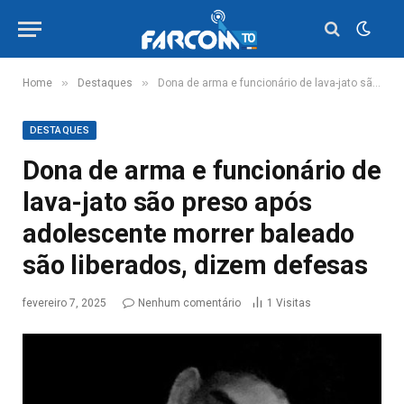
»
»
Home
Destaques
Dona de arma e funcionário de lava-jato são preso após adolescente morrer baleado são liberados, dizem defesas
DESTAQUES
Dona de arma e funcionário de
lava-jato são preso após
adolescente morrer baleado
são liberados, dizem defesas
fevereiro 7, 2025
Nenhum comentário
1
Visitas