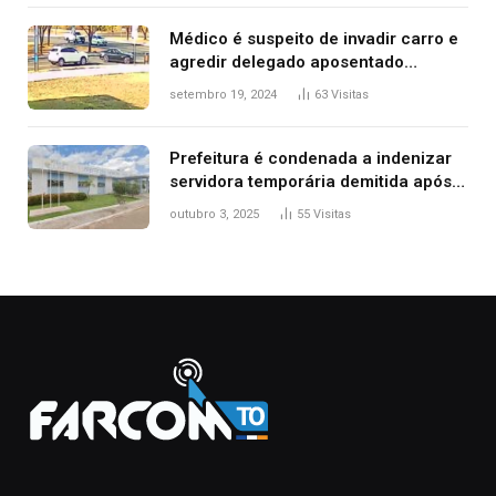
Médico é suspeito de invadir carro e
agredir delegado aposentado
durante confusão no trânsito
setembro 19, 2024
63
Visitas
Prefeitura é condenada a indenizar
servidora temporária demitida após
nascimento da filha
outubro 3, 2025
55
Visitas