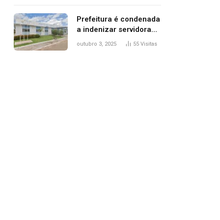
trânsito
Prefeitura é condenada
a indenizar servidora
temporária demitida
outubro 3, 2025
55
Visitas
após nascimento da
filha