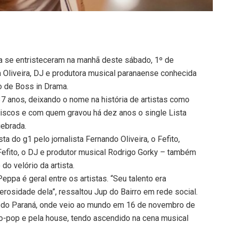
ana se entristeceram na manhã deste sábado, 1º de
a Oliveira, DJ e produtora musical paranaense conhecida
co de Boss in Drama.
37 anos, deixando o nome na história de artistas como
discos e com quem gravou há dez anos o single Lista
uebrada.
ta do g1 pelo jornalista Fernando Oliveira, o Fefito,
fito, o DJ e produtor musical Rodrigo Gorky – também
o velório da artista.
ppa é geral entre os artistas. “Seu talento era
erosidade dela”, ressaltou Jup do Bairro em rede social.
ior do Paraná, onde veio ao mundo em 16 de novembro de
ro-pop e pela house, tendo ascendido na cena musical