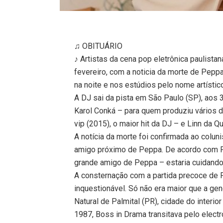
♫ OBITUÁRIO
♪ Artistas da cena pop eletrônica paulist
fevereiro, com a noticia da morte de Pepp
na noite e nos estúdios pelo nome artísti
A DJ sai da pista em São Paulo (SP), aos 
Karol Conká – para quem produziu vários 
vip (2015), o maior hit da DJ – e Linn da Q
A notícia da morte foi confirmada ao colunis
amigo próximo de Peppa. De acordo com Fe
grande amigo de Peppa – estaria cuidando d
A consternação com a partida precoce de Pe
inquestionável. Só não era maior que a gen
Natural de Palmital (PR), cidade do inter
1987, Boss in Drama transitava pelo elect