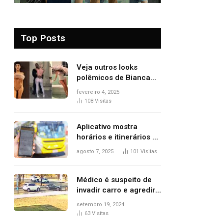
Top Posts
Veja outros looks
polêmicos de Bianca
Censori, esposa de
fevereiro 4, 2025
Kanye West que
108
Visitas
apareceu nua no
Grammy 2025
Aplicativo mostra
horários e itinerários de
ônibus a usuários do
agosto 7, 2025
101
Visitas
transporte público de
Palmas; confira
Médico é suspeito de
invadir carro e agredir
delegado aposentado
setembro 19, 2024
durante confusão no
63
Visitas