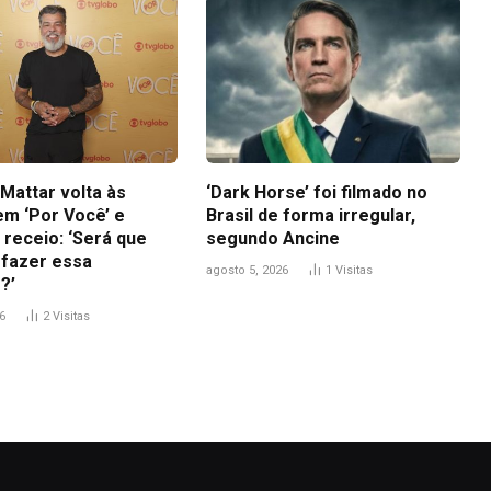
Mattar volta às
‘Dark Horse’ foi filmado no
em ‘Por Você’ e
Brasil de forma irregular,
 receio: ‘Será que
segundo Ancine
 fazer essa
agosto 5, 2026
1
Visitas
?’
6
2
Visitas