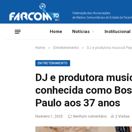
Federação das Associações
de Rádios Comunitárias do Estado do Tocan
Home
Notícias
Institucional
»
»
Home
Entretenimento
DJ e produtora musical Pe
ENTRETENIMENTO
DJ e produtora music
conhecida como Bos
Paulo aos 37 anos
fevereiro 1, 2025
Nenhum comentário
2
Visitas