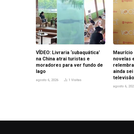
VÍDEO: Livraria ‘subaquática’
Maurício 
na China atrai turistas e
novelas 
moradores para ver fundo de
relembra
lago
ainda sei
televisão
agosto 6, 2026
1
Visitas
agosto 6, 202