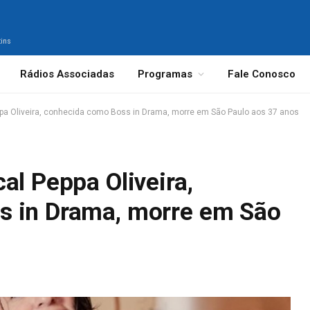
tins
Rádios Associadas
Programas
Fale Conosco
ppa Oliveira, conhecida como Boss in Drama, morre em São Paulo aos 37 anos
al Peppa Oliveira,
s in Drama, morre em São