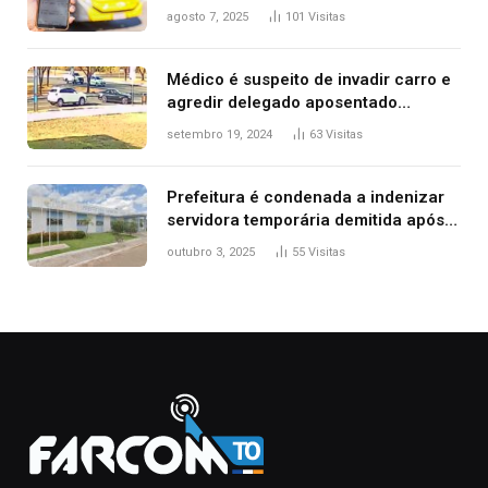
transporte público de Palmas; confira
agosto 7, 2025
101
Visitas
Médico é suspeito de invadir carro e
agredir delegado aposentado
durante confusão no trânsito
setembro 19, 2024
63
Visitas
Prefeitura é condenada a indenizar
servidora temporária demitida após
nascimento da filha
outubro 3, 2025
55
Visitas