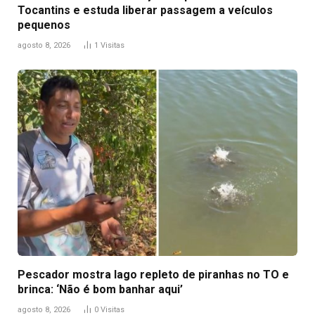
Tocantins e estuda liberar passagem a veículos
pequenos
agosto 8, 2026
1
Visitas
Pescador mostra lago repleto de piranhas no TO e
brinca: ‘Não é bom banhar aqui’
agosto 8, 2026
0
Visitas