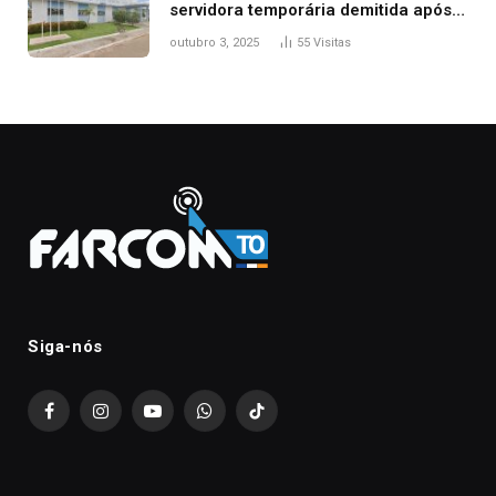
servidora temporária demitida após
nascimento da filha
outubro 3, 2025
55
Visitas
Siga-nós
Facebook
Instagram
YouTube
WhatsApp
TikTok