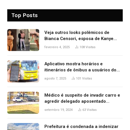
Top Posts
Veja outros looks polêmicos de
Bianca Censori, esposa de Kanye
West que apareceu nua no Grammy
fevereiro 4, 2025
108
Visitas
2025
Aplicativo mostra horários e
itinerários de ônibus a usuários do
transporte público de Palmas; confira
agosto 7, 2025
101
Visitas
Médico é suspeito de invadir carro e
agredir delegado aposentado
durante confusão no trânsito
setembro 19, 2024
63
Visitas
Prefeitura é condenada a indenizar