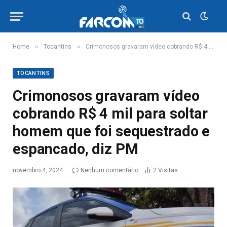
»
»
Home
Tocantins
Crimonosos gravaram vídeo cobrando R$ 4 mil para soltar homem que foi sequestrado e espancado, diz PM
TOCANTINS
Crimonosos gravaram vídeo
cobrando R$ 4 mil para soltar
homem que foi sequestrado e
espancado, diz PM
novembro 4, 2024
Nenhum comentário
2
Visitas