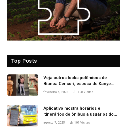
Top Posts
Veja outros looks polêmicos de
Bianca Censori, esposa de Kanye
West que apareceu nua no Grammy
fevereiro 4, 2025
108
Visitas
2025
Aplicativo mostra horários e
itinerários de ônibus a usuários do
transporte público de Palmas; confira
agosto 7, 2025
101
Visitas