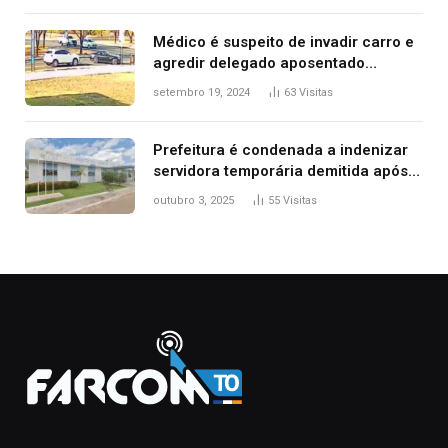
Médico é suspeito de invadir carro e
agredir delegado aposentado
durante confusão no trânsito
setembro 19, 2024
63
Visitas
Prefeitura é condenada a indenizar
servidora temporária demitida após
nascimento da filha
outubro 3, 2025
55
Visitas