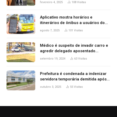
fevereiro 4, 2025
108
Visitas
2025
Aplicativo mostra horários e
itinerários de ônibus a usuários do
transporte público de Palmas; confira
agosto 7, 2025
101
Visitas
Médico é suspeito de invadir carro e
agredir delegado aposentado
durante confusão no trânsito
setembro 19, 2024
63
Visitas
Prefeitura é condenada a indenizar
servidora temporária demitida após
nascimento da filha
outubro 3, 2025
55
Visitas