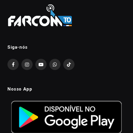
Siga-nós
Facebook
Instagram
YouTube
WhatsApp
TikTok
Nosso App