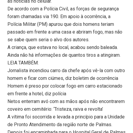
as notícias no celular.
De acordo com a Polícia Civil, as forças de segurança
foram chamadas via 190. Em apoio à ocorrência, a
Polícia Militar (PM) apurou que dois homens teriam
passado em frente a uma casa e abriram fogo, mas não
se sabe quem seria o alvo dos autores.
A criança, que estava no local, acabou sendo baleada.
Ainda não há informações de quantos tiros a atingiram.
LEIA TAMBÉM:
Jornalista incendiou carro da chefe após vê-la com outro
homem e ficar com ciúmes, diz boletim de ocorrência
Homem é preso por colocar fogo em carro estacionado
em frente a hotel, diz polícia
Netos enterram avó com as mãos após não encontrarem
coveiro em cemitério: ‘Tristeza, raiva e revolta’
A vítima foi socorrida e levada a princípio para a Unidade
de Pronto Atendimento da região norte de Palmas.
Depois foi encaminhada para o Hospital Geral de Palmas