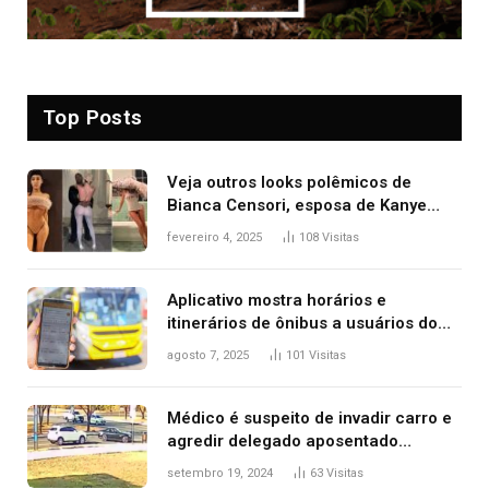
Top Posts
Veja outros looks polêmicos de
Bianca Censori, esposa de Kanye
West que apareceu nua no Grammy
fevereiro 4, 2025
108
Visitas
2025
Aplicativo mostra horários e
itinerários de ônibus a usuários do
transporte público de Palmas; confira
agosto 7, 2025
101
Visitas
Médico é suspeito de invadir carro e
agredir delegado aposentado
durante confusão no trânsito
setembro 19, 2024
63
Visitas