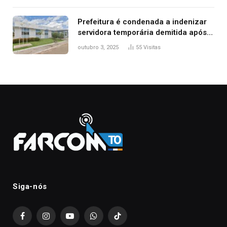
Prefeitura é condenada a indenizar
servidora temporária demitida após
nascimento da filha
outubro 3, 2025
55
Visitas
Siga-nós
Facebook
Instagram
YouTube
WhatsApp
TikTok