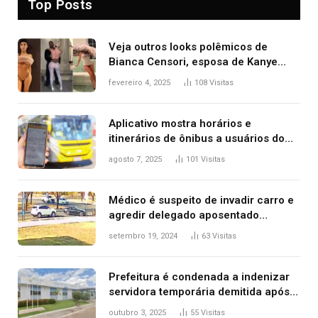
Top Posts
Veja outros looks polêmicos de
Bianca Censori, esposa de Kanye
West que apareceu nua no Grammy
fevereiro 4, 2025
108
Visitas
2025
Aplicativo mostra horários e
itinerários de ônibus a usuários do
transporte público de Palmas; confira
agosto 7, 2025
101
Visitas
Médico é suspeito de invadir carro e
agredir delegado aposentado
durante confusão no trânsito
setembro 19, 2024
63
Visitas
Prefeitura é condenada a indenizar
servidora temporária demitida após
nascimento da filha
outubro 3, 2025
55
Visitas