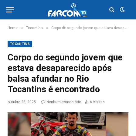
»
»
Home
Tocantins
Corpo do segundo jovem que estava desaparecido após balsa afundar no Rio Tocantins é encontrado
TOCANTINS
Corpo do segundo jovem que
estava desaparecido após
balsa afundar no Rio
Tocantins é encontrado
outubro 28, 2025
Nenhum comentário
6
Visitas