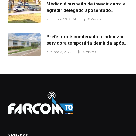
Médico é suspeito de invadir carro e
agredir delegado aposentado
durante confusão no trânsito
setembro 19, 2024
63
Visitas
Prefeitura é condenada a indenizar
servidora temporária demitida após
nascimento da filha
outubro 3, 2025
55
Visitas
Siga-nós