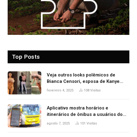
Top Posts
Veja outros looks polêmicos de
Bianca Censori, esposa de Kanye
West que apareceu nua no Grammy
fevereiro 4, 2025
108
Visitas
2025
Aplicativo mostra horários e
itinerários de ônibus a usuários do
transporte público de Palmas; confira
agosto 7, 2025
101
Visitas