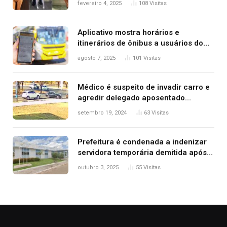
fevereiro 4, 2025
108
Visitas
2025
Aplicativo mostra horários e
itinerários de ônibus a usuários do
transporte público de Palmas; confira
agosto 7, 2025
101
Visitas
Médico é suspeito de invadir carro e
agredir delegado aposentado
durante confusão no trânsito
setembro 19, 2024
63
Visitas
Prefeitura é condenada a indenizar
servidora temporária demitida após
nascimento da filha
outubro 3, 2025
55
Visitas