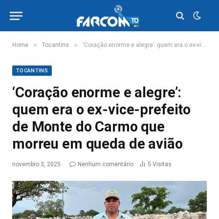
»
»
Home
Tocantins
‘Coração enorme e alegre’: quem era o ex-vice-prefeito de Monte do Carmo que morreu em queda de avião
TOCANTINS
‘Coração enorme e alegre’:
quem era o ex-vice-prefeito
de Monte do Carmo que
morreu em queda de avião
novembro 3, 2025
Nenhum comentário
5
Visitas