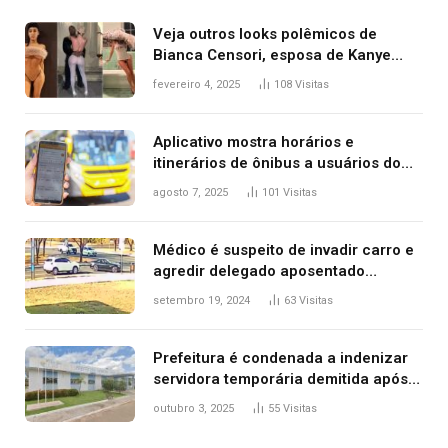
Veja outros looks polêmicos de
Bianca Censori, esposa de Kanye
West que apareceu nua no Grammy
fevereiro 4, 2025
108
Visitas
2025
Aplicativo mostra horários e
itinerários de ônibus a usuários do
transporte público de Palmas; confira
agosto 7, 2025
101
Visitas
Médico é suspeito de invadir carro e
agredir delegado aposentado
durante confusão no trânsito
setembro 19, 2024
63
Visitas
Prefeitura é condenada a indenizar
servidora temporária demitida após
nascimento da filha
outubro 3, 2025
55
Visitas