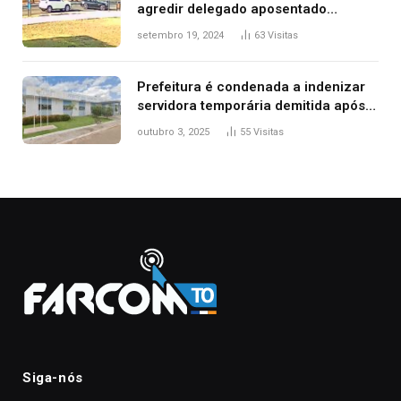
agredir delegado aposentado
durante confusão no trânsito
setembro 19, 2024
63
Visitas
Prefeitura é condenada a indenizar
servidora temporária demitida após
nascimento da filha
outubro 3, 2025
55
Visitas
Siga-nós