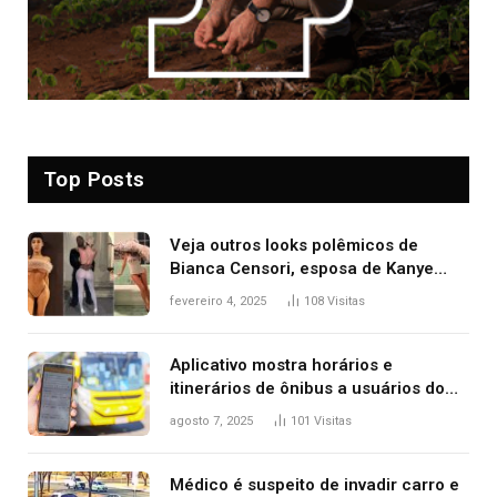
Top Posts
Veja outros looks polêmicos de
Bianca Censori, esposa de Kanye
West que apareceu nua no Grammy
fevereiro 4, 2025
108
Visitas
2025
Aplicativo mostra horários e
itinerários de ônibus a usuários do
transporte público de Palmas; confira
agosto 7, 2025
101
Visitas
Médico é suspeito de invadir carro e