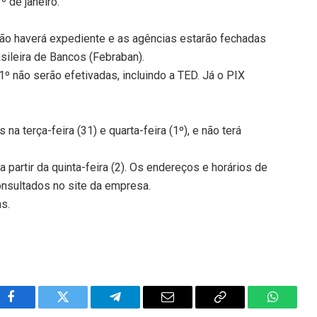
º de janeiro.
não haverá expediente e as agências estarão fechadas
sileira de Bancos (Febraban).
º não serão efetivadas, incluindo a TED. Já o PIX
a terça-feira (31) e quarta-feira (1º), e não terá
 partir da quinta-feira (2). Os endereços e horários de
nsultados no site da empresa.
ns.
Facebook
Twitter
Telegram
Email
Copy
WhatsA