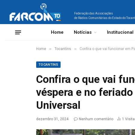
Federação das Associações
de Rádios Comunitárias do Estado do Tocan
Home
Notícias
Institucional
»
»
Home
Tocantins
Confira o que vai funcionar em P
TOCANTINS
Confira o que vai f
véspera e no feriado
Universal
dezembro 31, 2024
Nenhum comentário
1
Visit