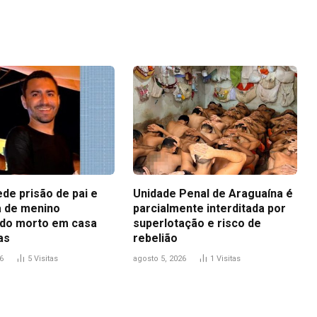
Link
ede prisão de pai e
Unidade Penal de Araguaína é
 de menino
parcialmente interditada por
do morto em casa
superlotação e risco de
as
rebelião
6
5
Visitas
agosto 5, 2026
1
Visitas