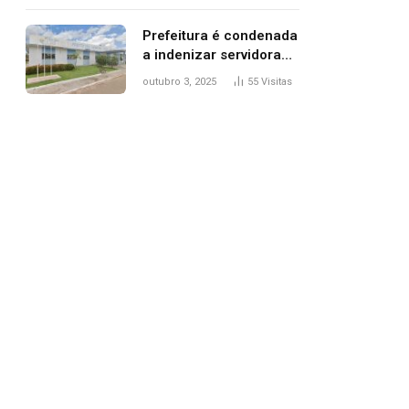
trânsito
Prefeitura é condenada
a indenizar servidora
temporária demitida
outubro 3, 2025
55
Visitas
após nascimento da
filha