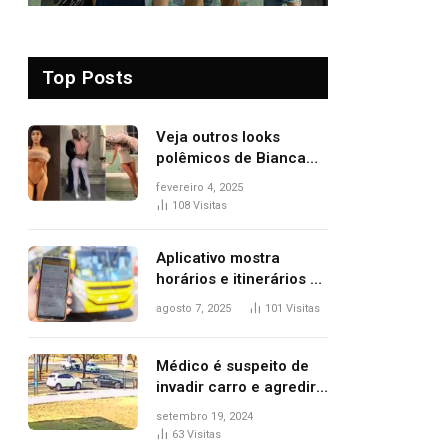
Top Posts
Veja outros looks
polêmicos de Bianca
Censori, esposa de
fevereiro 4, 2025
Kanye West que
108
Visitas
apareceu nua no
Grammy 2025
Aplicativo mostra
horários e itinerários de
ônibus a usuários do
agosto 7, 2025
101
Visitas
transporte público de
Palmas; confira
Médico é suspeito de
invadir carro e agredir
delegado aposentado
setembro 19, 2024
durante confusão no
63
Visitas