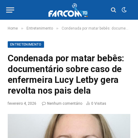
»
»
Home
Entretenimento
Condenada por matar bebês: documentário sobre caso de enfermeira Lucy Letby gera revolta nos pais dela
ENTRETENIMENTO
Condenada por matar bebês:
documentário sobre caso de
enfermeira Lucy Letby gera
revolta nos pais dela
fevereiro 4, 2026
Nenhum comentário
0
Visitas