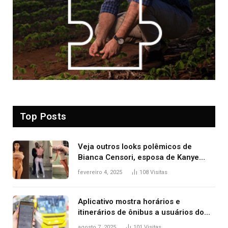
Top Posts
Veja outros looks polêmicos de
Bianca Censori, esposa de Kanye
West que apareceu nua no Grammy
fevereiro 4, 2025
108
Visitas
2025
Aplicativo mostra horários e
itinerários de ônibus a usuários do
transporte público de Palmas; confira
agosto 7, 2025
101
Visitas