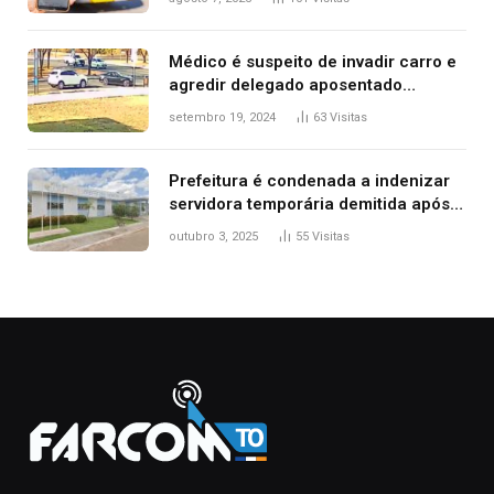
Médico é suspeito de invadir carro e
agredir delegado aposentado
durante confusão no trânsito
setembro 19, 2024
63
Visitas
Prefeitura é condenada a indenizar
servidora temporária demitida após
nascimento da filha
outubro 3, 2025
55
Visitas