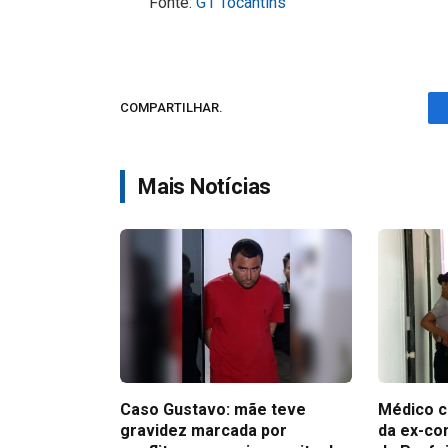
Fonte:
G1 Tocantins
COMPARTILHAR.
Mais Notícias
Caso Gustavo: mãe teve
Médico c
gravidez marcada por
da ex-co