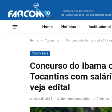
Federação das Associações
de Rádios Comunitárias do Estado do Tocan
Home
Notícias
Institucional
»
»
Home
Tocantins
Concurso do Ibama oferta 59 vagas
TOCANTINS
Concurso do Ibama o
Tocantins com salário
veja edital
janeiro 25, 2025
Nenhum comentário
0
Visitas