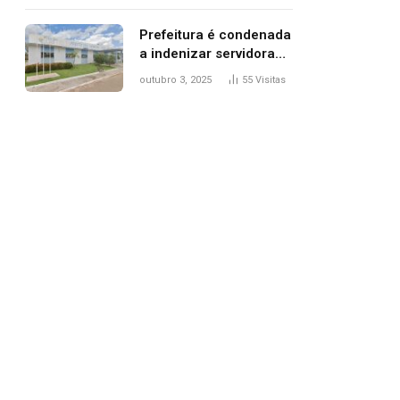
trânsito
Prefeitura é condenada
a indenizar servidora
temporária demitida
outubro 3, 2025
55
Visitas
após nascimento da
filha