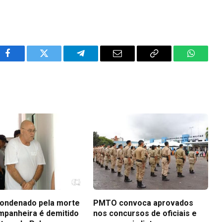
Facebook
Twitter
Telegram
Email
Copy
WhatsA
Link
ondenado pela morte
PMTO convoca aprovados
mpanheira é demitido
nos concursos de oficiais e