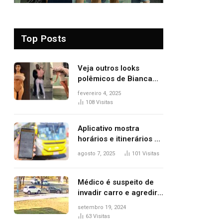
Top Posts
Veja outros looks
polêmicos de Bianca
Censori, esposa de
fevereiro 4, 2025
Kanye West que
108
Visitas
apareceu nua no
Grammy 2025
Aplicativo mostra
horários e itinerários de
ônibus a usuários do
agosto 7, 2025
101
Visitas
transporte público de
Palmas; confira
Médico é suspeito de
invadir carro e agredir
delegado aposentado
setembro 19, 2024
durante confusão no
63
Visitas