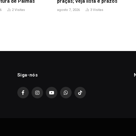
itura de Palmas
praças; veja lista e prazos
6
2
Visitas
agosto 7, 2026
3
Visitas
Siga-nós
Facebook
Instagram
YouTube
WhatsApp
TikTok