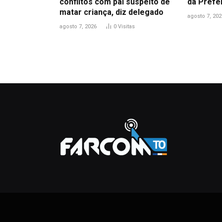
conflitos com pai suspeito de
da Prefe
matar criança, diz delegado
agosto 7, 202
agosto 7, 2026
0
Visitas