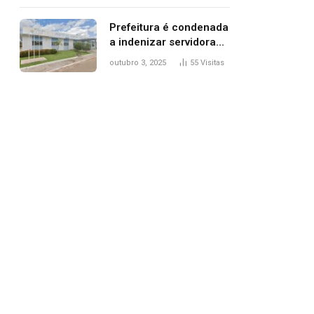
trânsito
Prefeitura é condenada
a indenizar servidora
temporária demitida
outubro 3, 2025
55
Visitas
após nascimento da
filha