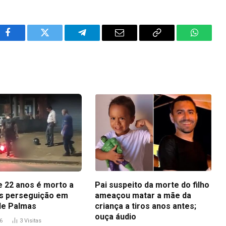
Facebook
Twitter
Telegram
Email
Copy
WhatsA
Link
 22 anos é morto a
Pai suspeito da morte do filho
ós perseguição em
ameaçou matar a mãe da
de Palmas
criança a tiros anos antes;
ouça áudio
6
3
Visitas