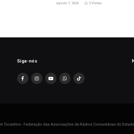
agosto 7, 2026
3
Visitas
Siga-nós
Facebook
Instagram
YouTube
WhatsApp
TikTok
m Tocantins - Federação das Associações de Rádios Comunitárias do Estado