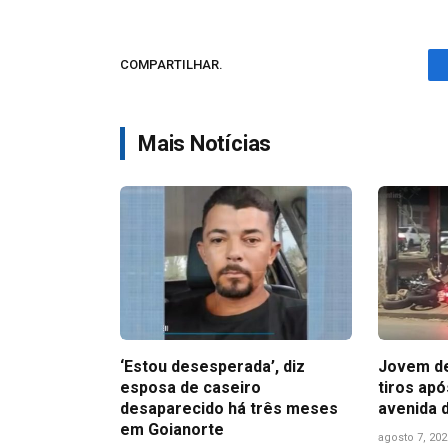
COMPARTILHAR.
Mais Notícias
‘Estou desesperada’, diz
Jovem de
esposa de caseiro
tiros ap
desaparecido há três meses
avenida 
em Goianorte
agosto 7, 202