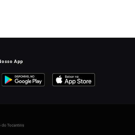
Nosso App
 do Tocantins