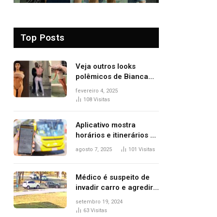
Top Posts
Veja outros looks
polêmicos de Bianca
Censori, esposa de
fevereiro 4, 2025
Kanye West que
108
Visitas
apareceu nua no
Grammy 2025
Aplicativo mostra
horários e itinerários de
ônibus a usuários do
agosto 7, 2025
101
Visitas
transporte público de
Palmas; confira
Médico é suspeito de
invadir carro e agredir
delegado aposentado
setembro 19, 2024
durante confusão no
63
Visitas