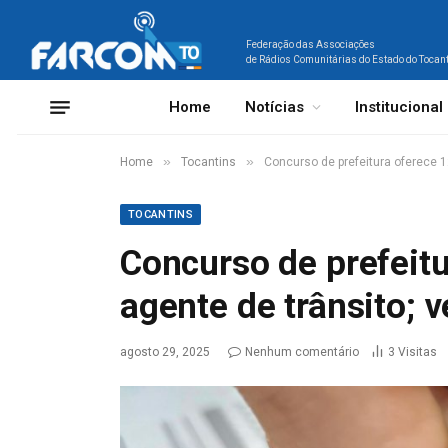
Federação das Associações
de Rádios Comunitárias do Estado do Tocan
Home
Notícias
Institucional
»
»
Home
Tocantins
Concurso de prefeitura oferece 1
TOCANTINS
Concurso de prefeitu
agente de trânsito; 
agosto 29, 2025
Nenhum comentário
3
Visitas