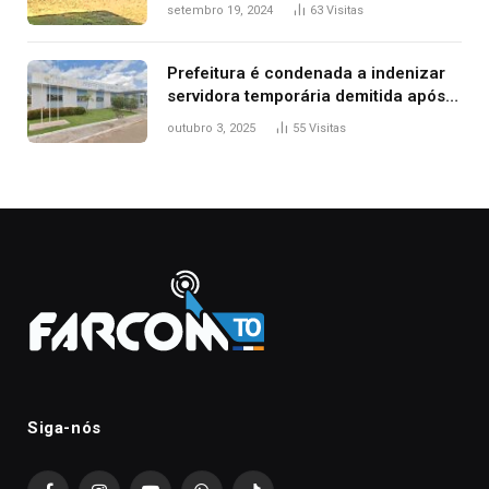
durante confusão no trânsito
setembro 19, 2024
63
Visitas
Prefeitura é condenada a indenizar
servidora temporária demitida após
nascimento da filha
outubro 3, 2025
55
Visitas
Siga-nós