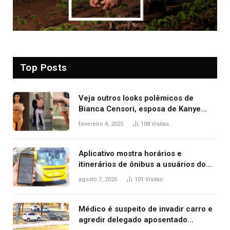
Top Posts
Veja outros looks polêmicos de
Bianca Censori, esposa de Kanye
West que apareceu nua no Grammy
fevereiro 4, 2025
108
Visitas
2025
Aplicativo mostra horários e
itinerários de ônibus a usuários do
transporte público de Palmas; confira
agosto 7, 2025
101
Visitas
Médico é suspeito de invadir carro e
agredir delegado aposentado