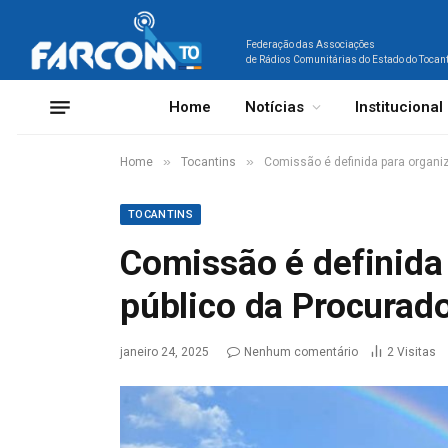
Federação das Associações
de Rádios Comunitárias do Estado do Tocan
Home
Notícias
Institucional
»
»
Home
Tocantins
Comissão é definida para organiz
TOCANTINS
Comissão é definida
público da Procurado
janeiro 24, 2025
Nenhum comentário
2
Visitas