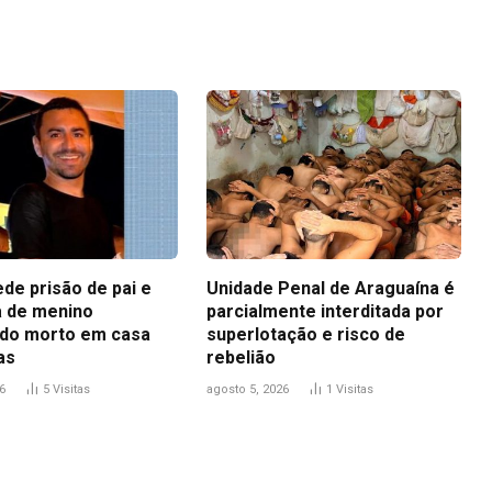
Link
ede prisão de pai e
Unidade Penal de Araguaína é
 de menino
parcialmente interditada por
do morto em casa
superlotação e risco de
as
rebelião
6
5
Visitas
agosto 5, 2026
1
Visitas