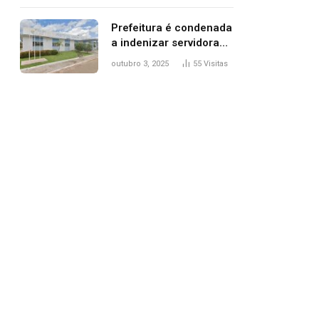
trânsito
Prefeitura é condenada
a indenizar servidora
temporária demitida
outubro 3, 2025
55
Visitas
após nascimento da
filha