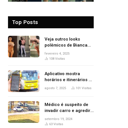
Top Posts
Veja outros looks
polêmicos de Bianca
Censori, esposa de
fevereiro 4, 2025
Kanye West que
108
Visitas
apareceu nua no
Grammy 2025
Aplicativo mostra
horários e itinerários de
ônibus a usuários do
agosto 7, 2025
101
Visitas
transporte público de
Palmas; confira
Médico é suspeito de
invadir carro e agredir
delegado aposentado
setembro 19, 2024
durante confusão no
63
Visitas