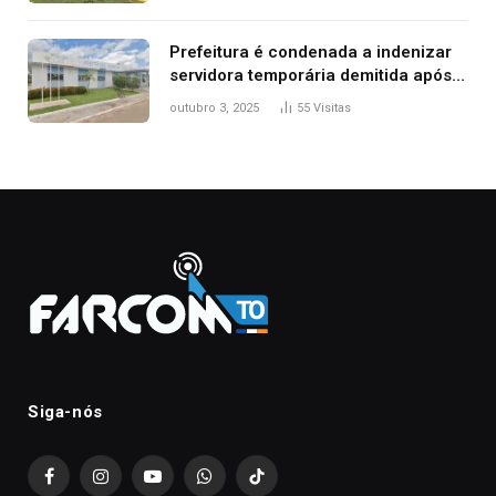
Prefeitura é condenada a indenizar
servidora temporária demitida após
nascimento da filha
outubro 3, 2025
55
Visitas
Siga-nós
Facebook
Instagram
YouTube
WhatsApp
TikTok