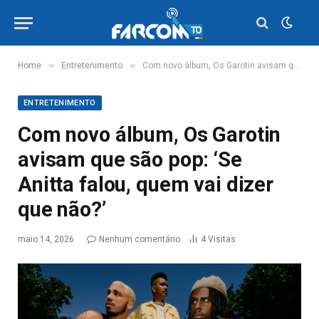
»
»
Home
Entretenimento
Com novo álbum, Os Garotin avisam que são pop: ‘Se Anitta falou, quem vai dizer que não?’
ENTRETENIMENTO
Com novo álbum, Os Garotin
avisam que são pop: ‘Se
Anitta falou, quem vai dizer
que não?’
maio 14, 2026
Nenhum comentário
4
Visitas