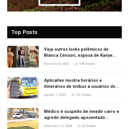
Top Posts
Veja outros looks polêmicos de
Bianca Censori, esposa de Kanye
West que apareceu nua no Grammy
fevereiro 4, 2025
108
Visitas
2025
Aplicativo mostra horários e
itinerários de ônibus a usuários do
transporte público de Palmas; confira
agosto 7, 2025
101
Visitas
Médico é suspeito de invadir carro e
agredir delegado aposentado
durante confusão no trânsito
setembro 19, 2024
63
Visitas