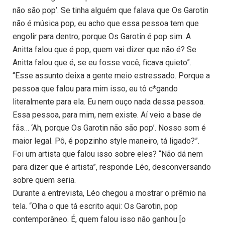
não são pop’. Se tinha alguém que falava que Os Garotin
não é música pop, eu acho que essa pessoa tem que
engolir para dentro, porque Os Garotin é pop sim. A
Anitta falou que é pop, quem vai dizer que não é? Se
Anitta falou que é, se eu fosse você, ficava quieto”.
“Esse assunto deixa a gente meio estressado. Porque a
pessoa que falou para mim isso, eu tô c*gando
literalmente para ela. Eu nem ouço nada dessa pessoa.
Essa pessoa, para mim, nem existe. Aí veio a base de
fãs… ‘Ah, porque Os Garotin não são pop’. Nosso som é
maior legal. Pô, é popzinho style maneiro, tá ligado?”.
Foi um artista que falou isso sobre eles? “Não dá nem
para dizer que é artista”, responde Léo, desconversando
sobre quem seria.
Durante a entrevista, Léo chegou a mostrar o prêmio na
tela. “Olha o que tá escrito aqui: Os Garotin, pop
contemporâneo. É, quem falou isso não ganhou [o