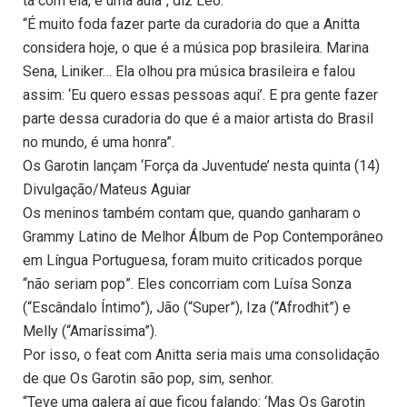
tá com ela, é uma aula”, diz Leo.
“É muito foda fazer parte da curadoria do que a Anitta
considera hoje, o que é a música pop brasileira. Marina
Sena, Liniker… Ela olhou pra música brasileira e falou
assim: ‘Eu quero essas pessoas aqui’. E pra gente fazer
parte dessa curadoria do que é a maior artista do Brasil
no mundo, é uma honra”.
Os Garotin lançam ‘Força da Juventude’ nesta quinta (14)
Divulgação/Mateus Aguiar
Os meninos também contam que, quando ganharam o
Grammy Latino de Melhor Álbum de Pop Contemporâneo
em Língua Portuguesa, foram muito criticados porque
“não seriam pop”. Eles concorriam com Luísa Sonza
(“Escândalo Íntimo”), Jão (“Super”), Iza (“Afrodhit”) e
Melly (“Amaríssima”).
Por isso, o feat com Anitta seria mais uma consolidação
de que Os Garotin são pop, sim, senhor.
“Teve uma galera aí que ficou falando: ‘Mas Os Garotin