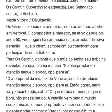
não tem um tom definido e é cíclica, como um mantra.
Os Garotin: Cupertino (à esquerda), Leo Guima (ao
centro) e Anchietx
Maria Vitória / Divulgação
Os Garotin não são os primeiros, nem os últimos a falar
em Verocai. O compositor e maestro, na ativa desde os
anos 60, virou figurinha carimbada entre artistas da nova
geração — que o citam, sampleiam ou convidam para
participar de seus trabalhos.
Para Os Garotin, garantir que o músico tenha seu trabalho
revisitado é quase uma missão: “Se não prestaram
atenção naquela época, opa, pera aí”.
“O atemporal da música do Verocai, se não prestaram
atenção naquela época, opa, pera aí. Então agora, nada
vai passar batido, sabe? O que é foda mesmo, o que é
bom, não passa batido. A canção vem para o mundo
numa missão, e esse propósito vai ser cumprido. E cara,
a gente poder chamar o Verocai pro nosso álbum e