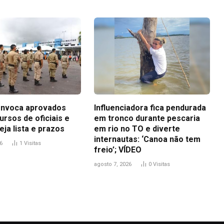
nvoca aprovados
Influenciadora fica pendurada
rsos de oficiais e
em tronco durante pescaria
eja lista e prazos
em rio no TO e diverte
internautas: ‘Canoa não tem
6
1
Visitas
freio’; VÍDEO
agosto 7, 2026
0
Visitas