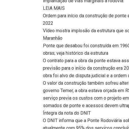
implantação de vias marginais à rodovia.
LEIA MAIS
Ordem para início da construção de ponte
2022
Vídeo mostra implosão da estrutura que s
Maranhão
Ponte que desabou foi construída em 196
obras; veja histórico da estrutura
O contrato para a obra da ponte estava as
previsão para o início da construção era 2
obra foi alvo de disputa judicial e a orde
O valor da construção também sofreu alte
governo Temer, a obra estava orçada em R
serviço previa os custos com o projeto em
somados de ponte e acessos devem ultrap
Íntegra da nota do DNIT
O DNIT informa que a Ponte Rodoviária so
atualmente com 95% dos serviços concluíd