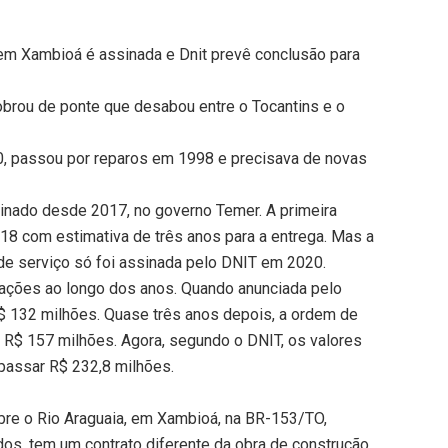
 em Xambioá é assinada e Dnit prevê conclusão para
obrou de ponte que desabou entre o Tocantins e o
0, passou por reparos em 1998 e precisava de novas
sinado desde 2017, no governo Temer. A primeira
018 com estimativa de três anos para a entrega. Mas a
m de serviço só foi assinada pelo DNIT em 2020.
rações ao longo dos anos. Quando anunciada pelo
$ 132 milhões. Quase três anos depois, a ordem de
 R$ 157 milhões. Agora, segundo o DNIT, os valores
assar R$ 232,8 milhões.
bre o Rio Araguaia, em Xambioá, na BR-153/TO,
os, tem um contrato diferente da obra de construção