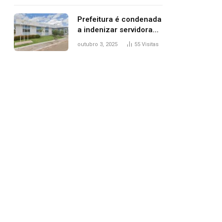
trânsito
Prefeitura é condenada
a indenizar servidora
temporária demitida
outubro 3, 2025
55
Visitas
após nascimento da
filha