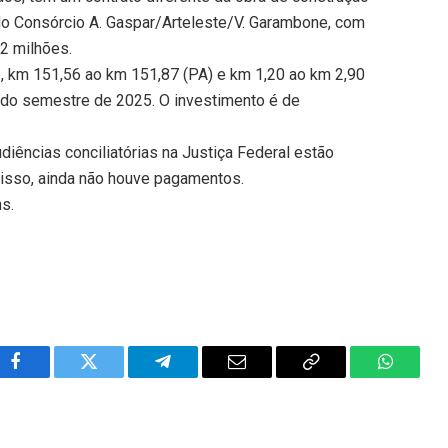
o Consórcio A. Gaspar/Arteleste/V. Garambone, com
2 milhões.
, km 151,56 ao km 151,87 (PA) e km 1,20 ao km 2,90
ndo semestre de 2025. O investimento é de
diências conciliatórias na Justiça Federal estão
 isso, ainda não houve pagamentos.
ns.
Facebook
Twitter
Telegram
Email
Copy
WhatsA
Link