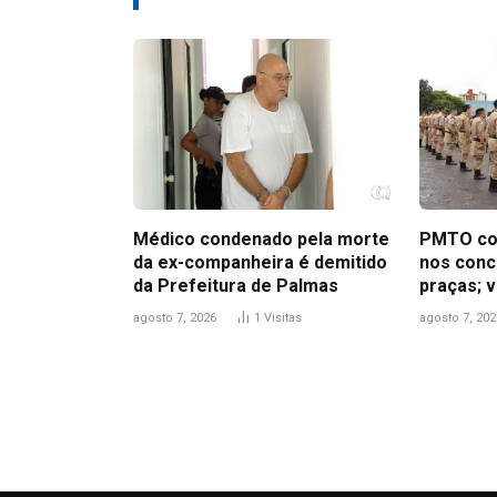
Médico condenado pela morte
PMTO co
da ex-companheira é demitido
nos concu
da Prefeitura de Palmas
praças; v
agosto 7, 2026
1
Visitas
agosto 7, 202