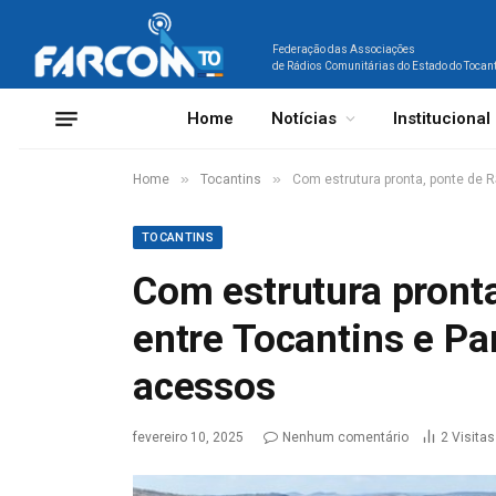
Federação das Associações
de Rádios Comunitárias do Estado do Tocan
Home
Notícias
Institucional
»
»
Home
Tocantins
Com estrutura pronta, ponte de R
TOCANTINS
Com estrutura pront
entre Tocantins e Pa
acessos
fevereiro 10, 2025
Nenhum comentário
2
Visitas