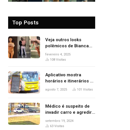
Top Posts
Veja outros looks
polêmicos de Bianca
Censori, esposa de
fevereiro 4, 2025
Kanye West que
108
Visitas
apareceu nua no
Grammy 2025
Aplicativo mostra
horários e itinerários de
ônibus a usuários do
agosto 7, 2025
101
Visitas
transporte público de
Palmas; confira
Médico é suspeito de
invadir carro e agredir
delegado aposentado
setembro 19, 2024
durante confusão no
63
Visitas