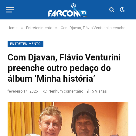
»
»
Home
Entretenimento
Com Djavan, Flávio Venturini preenche outro pedaço do álbum ‘Minha história’
ENTRETENIMENTO
Com Djavan, Flávio Venturini
preenche outro pedaço do
álbum ‘Minha história’
fevereiro 14, 2025
Nenhum comentário
5
Visitas