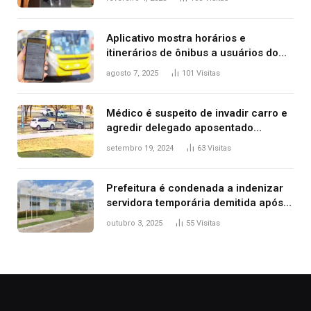
2025
Aplicativo mostra horários e
itinerários de ônibus a usuários do
transporte público de Palmas; confira
agosto 7, 2025
101
Visitas
Médico é suspeito de invadir carro e
agredir delegado aposentado
durante confusão no trânsito
setembro 19, 2024
63
Visitas
Prefeitura é condenada a indenizar
servidora temporária demitida após
nascimento da filha
outubro 3, 2025
55
Visitas