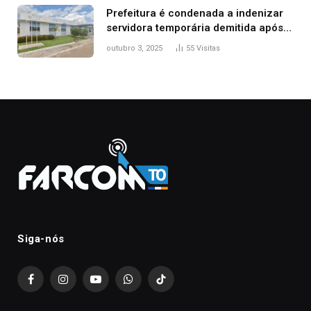
Prefeitura é condenada a indenizar
servidora temporária demitida após
nascimento da filha
outubro 3, 2025
55
Visitas
Siga-nós
Facebook
Instagram
YouTube
WhatsApp
TikTok