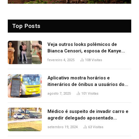
Top Posts
Veja outros looks polêmicos de
Bianca Censori, esposa de Kanye
West que apareceu nua no Grammy
fevereiro 4, 2025
108
Visitas
2025
Aplicativo mostra horários e
itinerários de ônibus a usuários do
transporte público de Palmas; confira
agosto 7, 2025
101
Visitas
Médico é suspeito de invadir carro e
agredir delegado aposentado
durante confusão no trânsito
setembro 19, 2024
63
Visitas