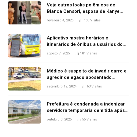
Veja outros looks polêmicos de
Bianca Censori, esposa de Kanye
West que apareceu nua no Grammy
fevereiro 4, 2025
108
Visitas
2025
Aplicativo mostra horários e
itinerários de ônibus a usuários do
transporte público de Palmas; confira
agosto 7, 2025
101
Visitas
Médico é suspeito de invadir carro e
agredir delegado aposentado
durante confusão no trânsito
setembro 19, 2024
63
Visitas
Prefeitura é condenada a indenizar
servidora temporária demitida após
nascimento da filha
outubro 3, 2025
55
Visitas