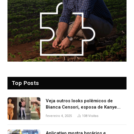
Top Posts
Veja outros looks polêmicos de
Bianca Censori, esposa de Kanye
West que apareceu nua no Grammy
fevereiro 4, 2025
108
Visitas
2025
Aplicativo mostra horários e