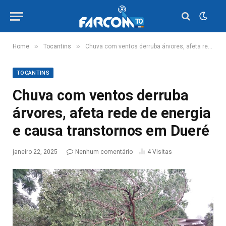
»
»
Home
Tocantins
Chuva com ventos derruba árvores, afeta rede de energia e causa transtornos em Dueré
TOCANTINS
Chuva com ventos derruba
árvores, afeta rede de energia
e causa transtornos em Dueré
janeiro 22, 2025
Nenhum comentário
4
Visitas