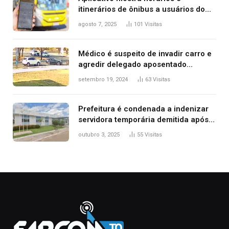
itinerários de ônibus a usuários do
transporte público de Palmas; confira
agosto 7, 2025
101
Visitas
Médico é suspeito de invadir carro e
agredir delegado aposentado
durante confusão no trânsito
setembro 19, 2024
63
Visitas
Prefeitura é condenada a indenizar
servidora temporária demitida após
nascimento da filha
outubro 3, 2025
55
Visitas