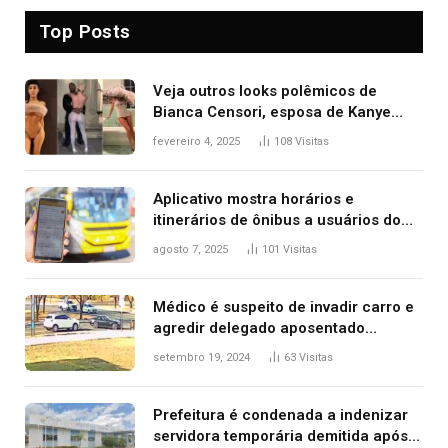
Top Posts
Veja outros looks polêmicos de
Bianca Censori, esposa de Kanye
West que apareceu nua no Grammy
fevereiro 4, 2025
108
Visitas
2025
Aplicativo mostra horários e
itinerários de ônibus a usuários do
transporte público de Palmas; confira
agosto 7, 2025
101
Visitas
Médico é suspeito de invadir carro e
agredir delegado aposentado
durante confusão no trânsito
setembro 19, 2024
63
Visitas
Prefeitura é condenada a indenizar
servidora temporária demitida após