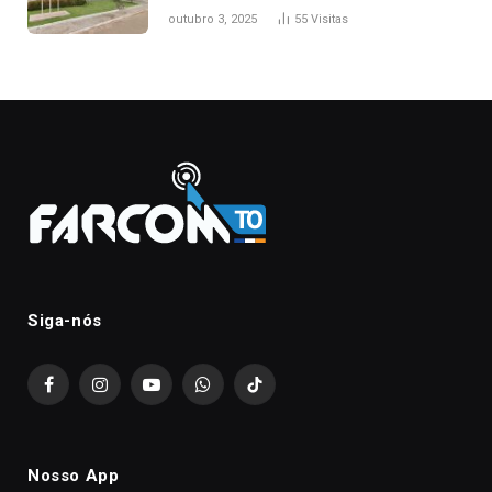
nascimento da filha
outubro 3, 2025
55
Visitas
Siga-nós
Facebook
Instagram
YouTube
WhatsApp
TikTok
Nosso App