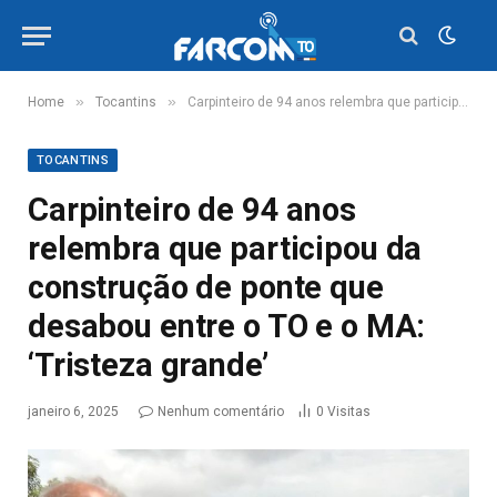
»
»
Home
Tocantins
Carpinteiro de 94 anos relembra que participou da construção de ponte que desabou entre o TO e o MA: ‘Tristeza grande’
TOCANTINS
Carpinteiro de 94 anos
relembra que participou da
construção de ponte que
desabou entre o TO e o MA:
‘Tristeza grande’
janeiro 6, 2025
Nenhum comentário
0
Visitas