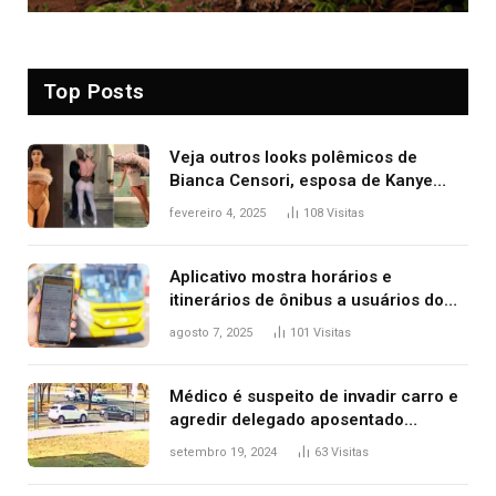
Top Posts
Veja outros looks polêmicos de
Bianca Censori, esposa de Kanye
West que apareceu nua no Grammy
fevereiro 4, 2025
108
Visitas
2025
Aplicativo mostra horários e
itinerários de ônibus a usuários do
transporte público de Palmas; confira
agosto 7, 2025
101
Visitas
Médico é suspeito de invadir carro e
agredir delegado aposentado
durante confusão no trânsito
setembro 19, 2024
63
Visitas