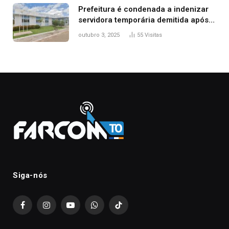
Prefeitura é condenada a indenizar
servidora temporária demitida após
nascimento da filha
outubro 3, 2025
55
Visitas
Siga-nós
Facebook
Instagram
YouTube
WhatsApp
TikTok