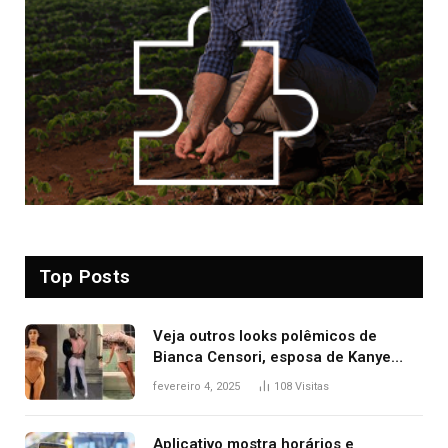
Top Posts
Veja outros looks polêmicos de
Bianca Censori, esposa de Kanye
West que apareceu nua no Grammy
fevereiro 4, 2025
108
Visitas
2025
Aplicativo mostra horários e