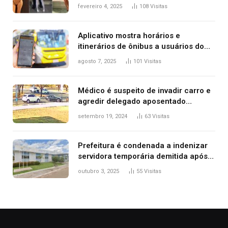
West que apareceu nua no Grammy
fevereiro 4, 2025
108
Visitas
2025
Aplicativo mostra horários e
itinerários de ônibus a usuários do
transporte público de Palmas; confira
agosto 7, 2025
101
Visitas
Médico é suspeito de invadir carro e
agredir delegado aposentado
durante confusão no trânsito
setembro 19, 2024
63
Visitas
Prefeitura é condenada a indenizar
servidora temporária demitida após
nascimento da filha
outubro 3, 2025
55
Visitas