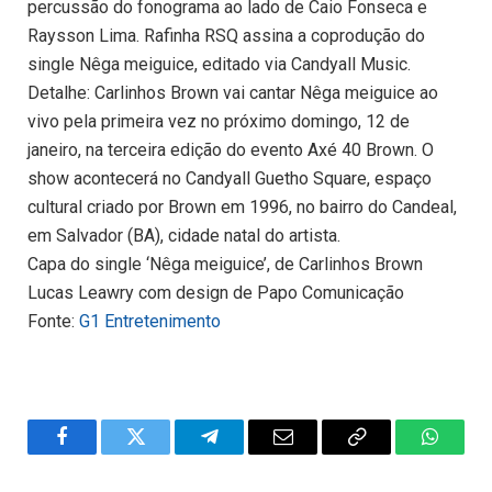
percussão do fonograma ao lado de Caio Fonseca e
Raysson Lima. Rafinha RSQ assina a coprodução do
single Nêga meiguice, editado via Candyall Music.
Detalhe: Carlinhos Brown vai cantar Nêga meiguice ao
vivo pela primeira vez no próximo domingo, 12 de
janeiro, na terceira edição do evento Axé 40 Brown. O
show acontecerá no Candyall Guetho Square, espaço
cultural criado por Brown em 1996, no bairro do Candeal,
em Salvador (BA), cidade natal do artista.
Capa do single ‘Nêga meiguice’, de Carlinhos Brown
Lucas Leawry com design de Papo Comunicação
Fonte:
G1 Entretenimento
Facebook
Twitter
Telegram
Email
Copy
WhatsA
Link