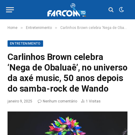
»
»
Home
Entretenimento
Carlinhos Brown celebra ‘Nega de Obaluaê’, no universo da axé music, 50 anos depois do samba-rock de Wando
ENTRETENIMENTO
Carlinhos Brown celebra
‘Nega de Obaluaê’, no universo
da axé music, 50 anos depois
do samba-rock de Wando
janeiro 9, 2025
Nenhum comentário
1
Visitas