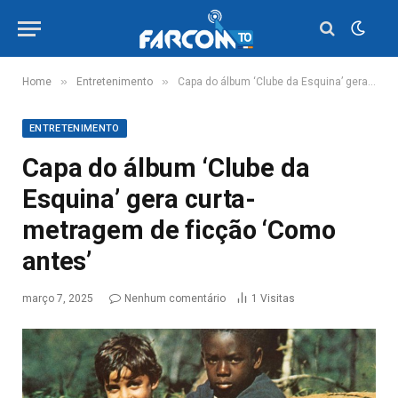
»
»
Home
Entretenimento
Capa do álbum ‘Clube da Esquina’ gera curta-metragem de ficção ‘Como antes’
ENTRETENIMENTO
Capa do álbum ‘Clube da
Esquina’ gera curta-
metragem de ficção ‘Como
antes’
março 7, 2025
Nenhum comentário
1
Visitas