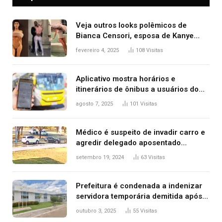
Veja outros looks polêmicos de
Bianca Censori, esposa de Kanye
West que apareceu nua no Grammy
fevereiro 4, 2025
108
Visitas
2025
Aplicativo mostra horários e
itinerários de ônibus a usuários do
transporte público de Palmas; confira
agosto 7, 2025
101
Visitas
Médico é suspeito de invadir carro e
agredir delegado aposentado
durante confusão no trânsito
setembro 19, 2024
63
Visitas
Prefeitura é condenada a indenizar
servidora temporária demitida após
nascimento da filha
outubro 3, 2025
55
Visitas