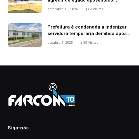
durante confusão no trânsito
setembro 19, 2024
63
Visitas
Prefeitura é condenada a indenizar
servidora temporária demitida após
nascimento da filha
outubro 3, 2025
55
Visitas
Siga-nós