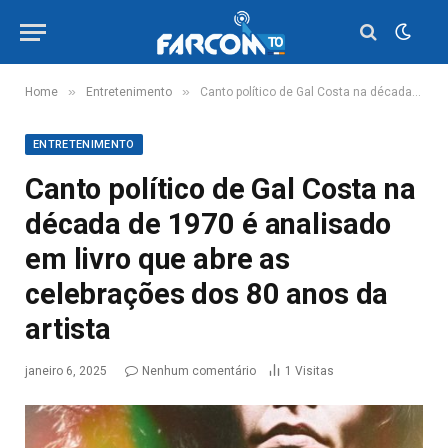
»
»
Home
Entretenimento
Canto político de Gal Costa na década de 1970 é analisado em livro que abre as celebrações dos 80 anos da artista
ENTRETENIMENTO
Canto político de Gal Costa na
década de 1970 é analisado
em livro que abre as
celebrações dos 80 anos da
artista
janeiro 6, 2025
Nenhum comentário
1
Visitas