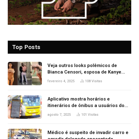
Top Posts
Veja outros looks polêmicos de
Bianca Censori, esposa de Kanye
West que apareceu nua no Grammy
fevereiro 4, 2025
108
Visitas
2025
Aplicativo mostra horários e
itinerários de ônibus a usuários do
transporte público de Palmas; confira
agosto 7, 2025
101
Visitas
Médico é suspeito de invadir carro e
agredir delegado aposentado