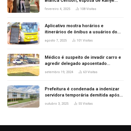
Bianca Censori, esposa de Kanye
West que apareceu nua no Grammy
fevereiro 4, 2025
108
Visitas
2025
Aplicativo mostra horários e
itinerários de ônibus a usuários do
transporte público de Palmas; confira
agosto 7, 2025
101
Visitas
Médico é suspeito de invadir carro e
agredir delegado aposentado
durante confusão no trânsito
setembro 19, 2024
63
Visitas
Prefeitura é condenada a indenizar
servidora temporária demitida após
nascimento da filha
outubro 3, 2025
55
Visitas