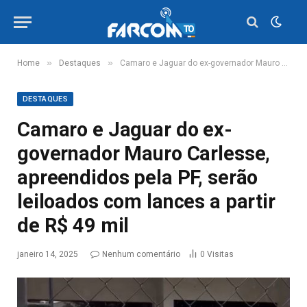
»
»
Home
Destaques
Camaro e Jaguar do ex-governador Mauro Carlesse, apreendidos pela PF, serão leiloados com lances a partir de R$ 49 mil
DESTAQUES
Camaro e Jaguar do ex-
governador Mauro Carlesse,
apreendidos pela PF, serão
leiloados com lances a partir
de R$ 49 mil
janeiro 14, 2025
Nenhum comentário
0
Visitas