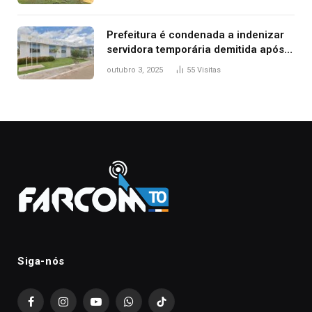
Prefeitura é condenada a indenizar
servidora temporária demitida após
nascimento da filha
outubro 3, 2025
55
Visitas
Siga-nós
Facebook
Instagram
YouTube
WhatsApp
TikTok