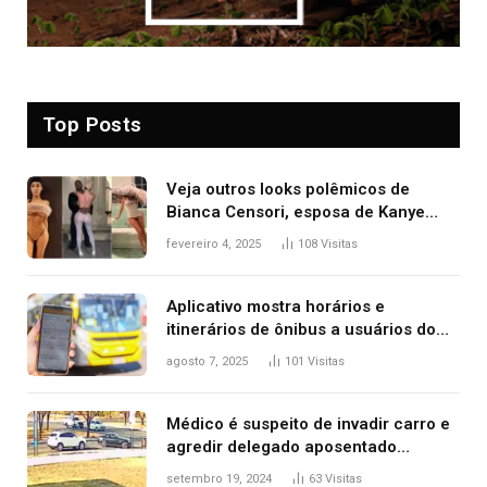
Top Posts
Veja outros looks polêmicos de
Bianca Censori, esposa de Kanye
West que apareceu nua no Grammy
fevereiro 4, 2025
108
Visitas
2025
Aplicativo mostra horários e
itinerários de ônibus a usuários do
transporte público de Palmas; confira
agosto 7, 2025
101
Visitas
Médico é suspeito de invadir carro e
agredir delegado aposentado
durante confusão no trânsito
setembro 19, 2024
63
Visitas