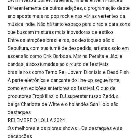
Swim, Nessa Barrett, Artemas, Inhaler e Neill Frances.
Diferentemente de outras edições, a programação deste
ano aposta mais no pop rock e nas várias vertentes da
música indie. Não há tanto espaço para o rap e para sons
que buscam misturas mais inovadoras de estilos.
Entre as atrações brasileiras, os destaques são o
Sepultura, com sua turnê de despedida; artistas solo em
ascensão como Drik Barbosa, Marina Peralta e Jão; e
bandas já acostumadas ao circuito de festivais
brasileiros como Terno Rei, Jovem Dionísio e Dead Fish.
A parte eletrônica e dançante do line-up segue forte,
como em edições anteriores do festival. O duo de
produtores Tropkillaz, o DJ superstar russo Zedd, a
belga Charlotte de Witte e o holandês San Holo são
destaques.
RELEMBRE O LOLLA 2024
Os melhores e os piores shows… Os destaques e as
decepções