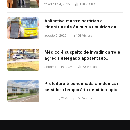
West que apareceu nua no Grammy
fevereiro 4, 2025
108
Visitas
2025
Aplicativo mostra horários e
itinerários de ônibus a usuários do
transporte público de Palmas; confira
agosto 7, 2025
101
Visitas
Médico é suspeito de invadir carro e
agredir delegado aposentado
durante confusão no trânsito
setembro 19, 2024
63
Visitas
Prefeitura é condenada a indenizar
servidora temporária demitida após
nascimento da filha
outubro 3, 2025
55
Visitas