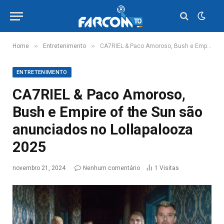
»
»
Home
Entretenimento
CA7RIEL & Paco Amoroso, Bush e Empire of the Sun são anunciados no Lollapalooza 2025
ENTRETENIMENTO
CA7RIEL & Paco Amoroso,
Bush e Empire of the Sun são
anunciados no Lollapalooza
2025
novembro 21, 2024
Nenhum comentário
1
Visitas