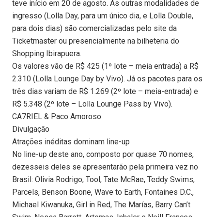
teve início em 20 de agosto. As outras modalidades de
ingresso (Lolla Day, para um único dia, e Lolla Double,
para dois dias) são comercializadas pelo site da
Ticketmaster ou presencialmente na bilheteria do
Shopping Ibirapuera.
Os valores vão de R$ 425 (1º lote – meia entrada) a R$
2.310 (Lolla Lounge Day by Vivo). Já os pacotes para os
três dias variam de R$ 1.269 (2º lote – meia-entrada) e
R$ 5.348 (2º lote – Lolla Lounge Pass by Vivo).
CA7RIEL & Paco Amoroso
Divulgação
Atrações inéditas dominam line-up
No line-up deste ano, composto por quase 70 nomes,
dezesseis deles se apresentarão pela primeira vez no
Brasil: Olivia Rodrigo, Tool, Tate McRae, Teddy Swims,
Parcels, Benson Boone, Wave to Earth, Fontaines D.C.,
Michael Kiwanuka, Girl in Red, The Marías, Barry Can’t