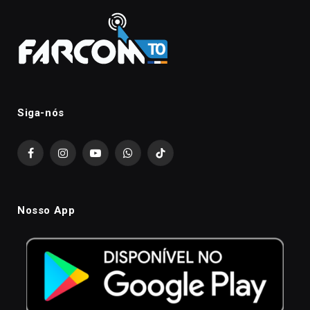
Siga-nós
Facebook
Instagram
YouTube
WhatsApp
TikTok
Nosso App