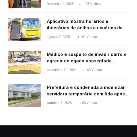
West que apareceu nua no Grammy
fevereiro 4, 2025
108
Visitas
2025
Aplicativo mostra horários e
itinerários de ônibus a usuários do
transporte público de Palmas; confira
agosto 7, 2025
101
Visitas
Médico é suspeito de invadir carro e
agredir delegado aposentado
durante confusão no trânsito
setembro 19, 2024
63
Visitas
Prefeitura é condenada a indenizar
servidora temporária demitida após
nascimento da filha
outubro 3, 2025
55
Visitas