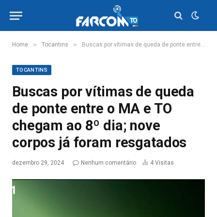
»
»
Home
Tocantins
Buscas por vítimas de queda de ponte entre o MA e TO chegam ao 8º dia; nove corpos já foram resgatados
TOCANTINS
Buscas por vítimas de queda
de ponte entre o MA e TO
chegam ao 8º dia; nove
corpos já foram resgatados
dezembro 29, 2024
Nenhum comentário
4
Visitas