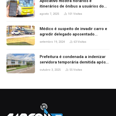
Aplicativo mostra horários e
itinerários de ônibus a usuários do
transporte público de Palmas; confira
agosto 7, 2025
101
Visitas
Médico é suspeito de invadir carro e
agredir delegado aposentado
durante confusão no trânsito
setembro 19, 2024
63
Visitas
Prefeitura é condenada a indenizar
servidora temporária demitida após
nascimento da filha
outubro 3, 2025
55
Visitas