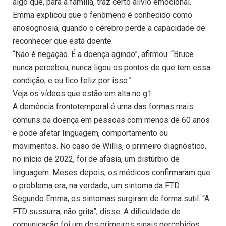
algo que, para a família, traz certo alívio emocional.
Emma explicou que o fenômeno é conhecido como
anosognosia, quando o cérebro perde a capacidade de
reconhecer que está doente.
“Não é negação. É a doença agindo”, afirmou. “Bruce
nunca percebeu, nunca ligou os pontos de que tem essa
condição, e eu fico feliz por isso.”
Veja os vídeos que estão em alta no g1
A demência frontotemporal é uma das formas mais
comuns da doença em pessoas com menos de 60 anos
e pode afetar linguagem, comportamento ou
movimentos. No caso de Willis, o primeiro diagnóstico,
no início de 2022, foi de afasia, um distúrbio de
linguagem. Meses depois, os médicos confirmaram que
o problema era, na verdade, um sintoma da FTD.
Segundo Emma, os sintomas surgiram de forma sutil. “A
FTD sussurra, não grita”, disse. A dificuldade de
comunicação foi um dos primeiros sinais percebidos