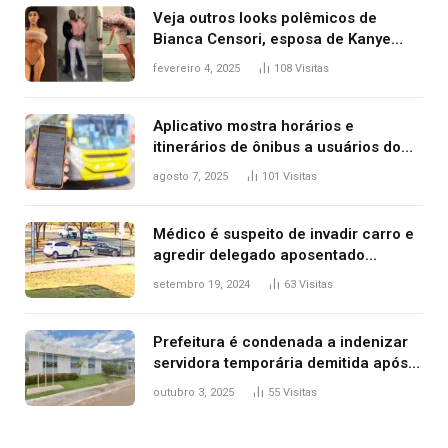
Veja outros looks polêmicos de
Bianca Censori, esposa de Kanye
West que apareceu nua no Grammy
fevereiro 4, 2025
108
Visitas
2025
Aplicativo mostra horários e
itinerários de ônibus a usuários do
transporte público de Palmas; confira
agosto 7, 2025
101
Visitas
Médico é suspeito de invadir carro e
agredir delegado aposentado
durante confusão no trânsito
setembro 19, 2024
63
Visitas
Prefeitura é condenada a indenizar
servidora temporária demitida após
nascimento da filha
outubro 3, 2025
55
Visitas