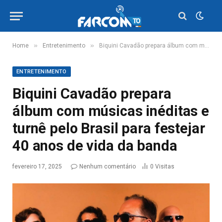
»
»
Home
Entretenimento
Biquini Cavadão prepara álbum com músicas inéditas e turnê pelo Brasil para festejar 40 anos de vida da banda
ENTRETENIMENTO
Biquini Cavadão prepara
álbum com músicas inéditas e
turnê pelo Brasil para festejar
40 anos de vida da banda
fevereiro 17, 2025
Nenhum comentário
0
Visitas