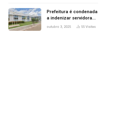
trânsito
Prefeitura é condenada
a indenizar servidora
temporária demitida
outubro 3, 2025
55
Visitas
após nascimento da
filha