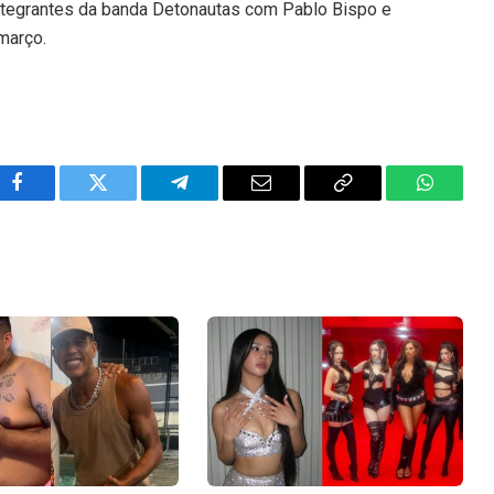
tegrantes da banda Detonautas com Pablo Bispo e
março.
Facebook
Twitter
Telegram
Email
Copy
WhatsA
Link