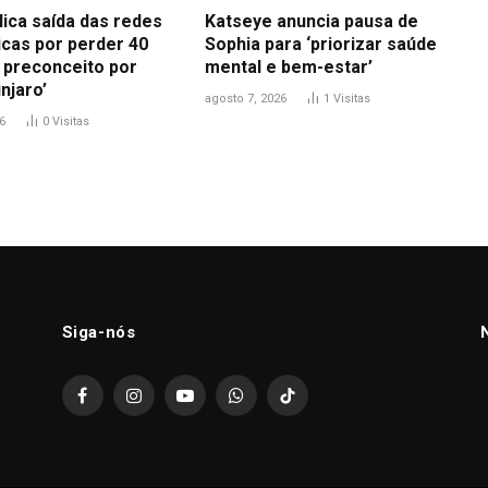
lica saída das redes
Katseye anuncia pausa de
icas por perder 40
Sophia para ‘priorizar saúde
i preconceito por
mental e bem-estar’
njaro’
agosto 7, 2026
1
Visitas
6
0
Visitas
Siga-nós
Facebook
Instagram
YouTube
WhatsApp
TikTok