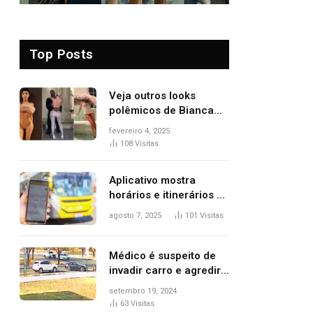
Top Posts
Veja outros looks
polêmicos de Bianca
Censori, esposa de
fevereiro 4, 2025
Kanye West que
108
Visitas
apareceu nua no
Grammy 2025
Aplicativo mostra
horários e itinerários de
ônibus a usuários do
agosto 7, 2025
101
Visitas
transporte público de
Palmas; confira
Médico é suspeito de
invadir carro e agredir
delegado aposentado
setembro 19, 2024
durante confusão no
63
Visitas