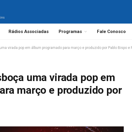
tins
Rádios Associadas
Programas
Fale Conosco
ma virada pop em álbum programado para março e produzido por Pablo Bispo e 
sboça uma virada pop em
ra março e produzido por