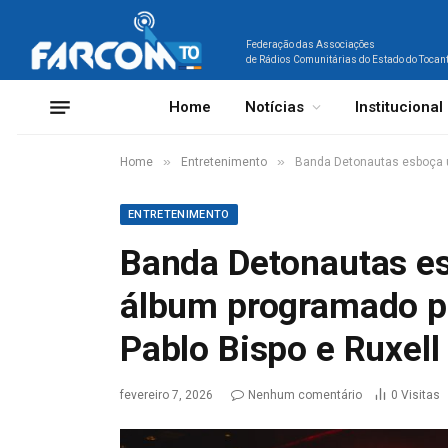
Federação das Associações
de Rádios Comunitárias do Estado do Tocan
Home
Notícias
Institucional
»
»
Home
Entretenimento
Banda Detonautas esboça u
ENTRETENIMENTO
Banda Detonautas e
álbum programado pa
Pablo Bispo e Ruxell
fevereiro 7, 2026
Nenhum comentário
0
Visitas