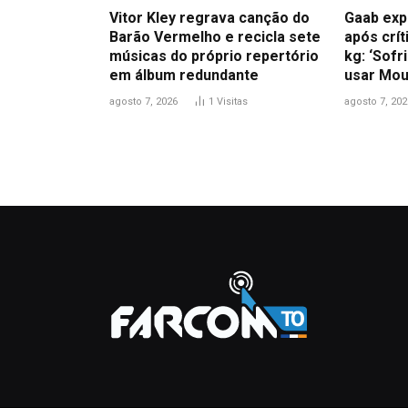
Vitor Kley regrava canção do
Gaab exp
Barão Vermelho e recicla sete
após crít
músicas do próprio repertório
kg: ‘Sofr
em álbum redundante
usar Mou
agosto 7, 2026
1
Visitas
agosto 7, 202