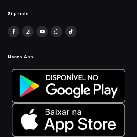
Siga-nós
Facebook
Instagram
YouTube
WhatsApp
TikTok
Nosso App