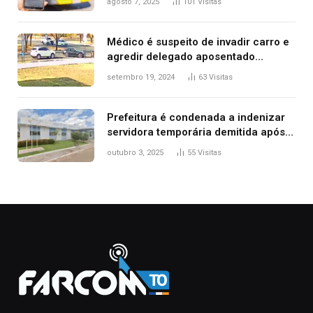
agosto 7, 2025
101
Visitas
Médico é suspeito de invadir carro e
agredir delegado aposentado
durante confusão no trânsito
setembro 19, 2024
63
Visitas
Prefeitura é condenada a indenizar
servidora temporária demitida após
nascimento da filha
outubro 3, 2025
55
Visitas