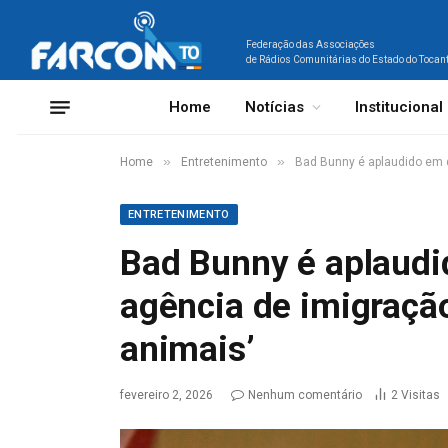
Federação das Associações
de Rádios Comunitárias do Estado do Tocan
Home
Notícias
Institucional
»
»
Home
Entretenimento
Bad Bunny é aplaudido em 
ENTRETENIMENTO
Bad Bunny é aplaudi
agência de imigraçã
animais’
fevereiro 2, 2026
Nenhum comentário
2
Visitas