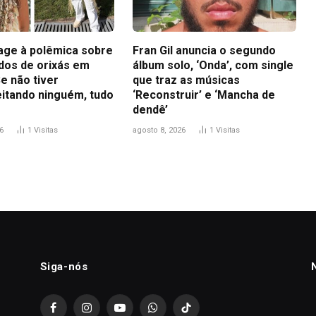
eage à polêmica sobre
Fran Gil anuncia o segundo
idos de orixás em
álbum solo, ‘Onda’, com single
e não tiver
que traz as músicas
itando ninguém, tudo
‘Reconstruir’ e ‘Mancha de
dendê’
6
1
Visitas
agosto 8, 2026
1
Visitas
Siga-nós
Facebook
Instagram
YouTube
WhatsApp
TikTok