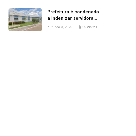
trânsito
Prefeitura é condenada
a indenizar servidora
temporária demitida
outubro 3, 2025
55
Visitas
após nascimento da
filha