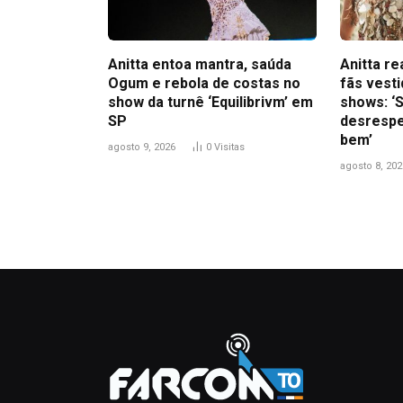
Anitta entoa mantra, saúda
Anitta r
Ogum e rebola de costas no
fãs vest
show da turnê ‘Equilibrivm’ em
shows: ‘S
SP
desrespe
bem’
agosto 9, 2026
0
Visitas
agosto 8, 202