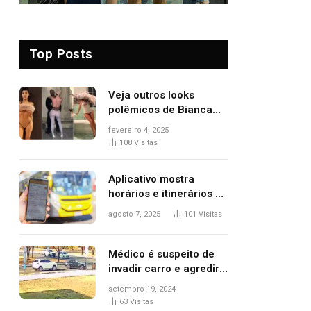
Top Posts
Veja outros looks
polêmicos de Bianca
Censori, esposa de
fevereiro 4, 2025
Kanye West que
108
Visitas
apareceu nua no
Grammy 2025
Aplicativo mostra
horários e itinerários de
ônibus a usuários do
agosto 7, 2025
101
Visitas
transporte público de
Palmas; confira
Médico é suspeito de
invadir carro e agredir
delegado aposentado
setembro 19, 2024
durante confusão no
63
Visitas