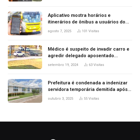
2025
Aplicativo mostra horários e
itinerários de ônibus a usuários do
transporte público de Palmas; confira
agosto 7, 2025
101
Visitas
Médico é suspeito de invadir carro e
agredir delegado aposentado
durante confusão no trânsito
setembro 19, 2024
63
Visitas
Prefeitura é condenada a indenizar
servidora temporária demitida após
nascimento da filha
outubro 3, 2025
55
Visitas