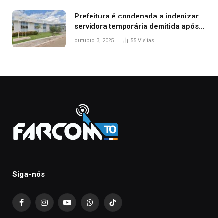
Prefeitura é condenada a indenizar
servidora temporária demitida após
nascimento da filha
outubro 3, 2025
55
Visitas
Siga-nós
Facebook
Instagram
YouTube
WhatsApp
TikTok