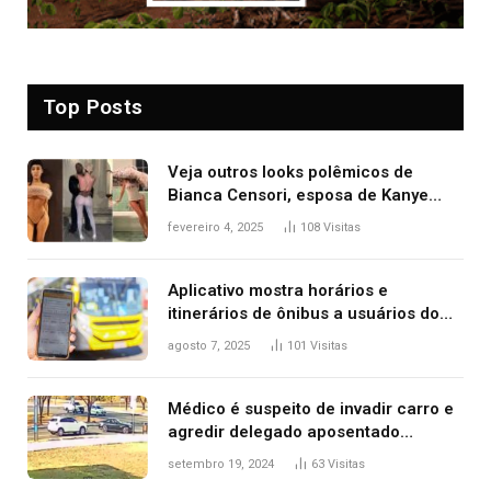
Top Posts
Veja outros looks polêmicos de
Bianca Censori, esposa de Kanye
West que apareceu nua no Grammy
fevereiro 4, 2025
108
Visitas
2025
Aplicativo mostra horários e
itinerários de ônibus a usuários do
transporte público de Palmas; confira
agosto 7, 2025
101
Visitas
Médico é suspeito de invadir carro e
agredir delegado aposentado
durante confusão no trânsito
setembro 19, 2024
63
Visitas